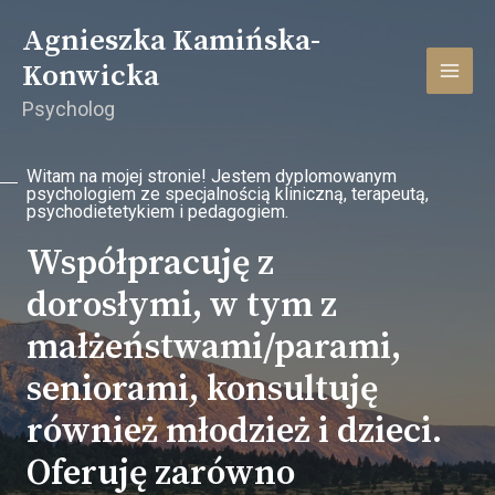
Skip
MAI
Agnieszka Kamińska-
to
MEN
content
Konwicka
Psycholog
Witam na mojej stronie! Jestem dyplomowanym
psychologiem ze specjalnością kliniczną, terapeutą,
psychodietetykiem i pedagogiem.
Współpracuję z
dorosłymi, w tym z
małżeństwami/parami,
seniorami, konsultuję
również młodzież i dzieci.
Oferuję zarówno